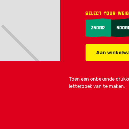
Select your wei
250gr
500g
Aan winkelw
Toen een onbekende drukke
letterboek van te maken.