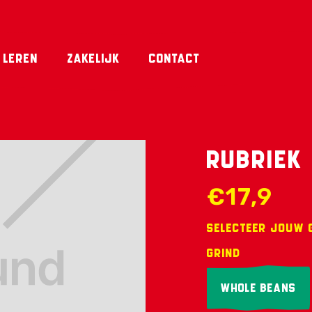
 leren
Zakelijk
contact
Rubriek
€17,9
Selecteer jouw 
Grind
Whole beans