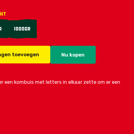
ght
r
1000gr
agen toevoegen
Nu kopen
r een kombuis met letters in elkaar zette om er een