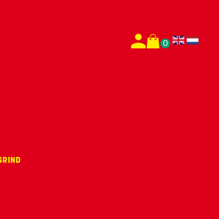
0
Grind